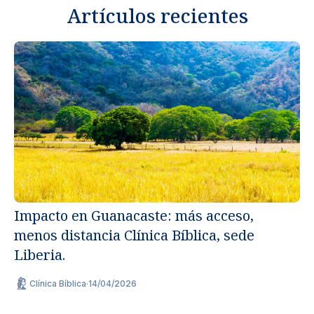
Artículos recientes
Impacto en Guanacaste: más acceso,
menos distancia Clínica Bíblica, sede
Un
Liberia.
ap
Clínica Bíblica
·
14/04/2026