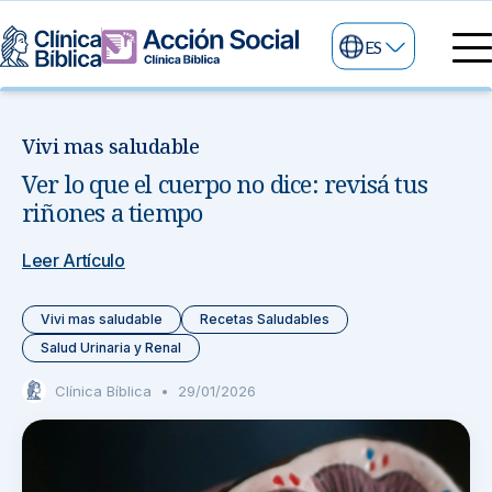
ES
Directorio Médico
Especialidades médicas
Vivi mas saludable
Servicios
Ver lo que el cuerpo no dice: revisá tus
Nuestras especialidades
Mi Vida
riñones a tiempo
Servicios Generales
Información
Centros de Excelencia
Leer Artículo
Información para el Paciente
Servicios 24/7
Vivi mas saludable
Recetas Saludables
Sobre nosotros
Servicios Especializados
Salud Urinaria y Renal
Clínica Bíblica
•
29/01/2026
Investigación, Innovación y Docencia
Otros Servicios
Sedes