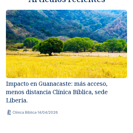
Impacto en Guanacaste: más acceso,
menos distancia Clínica Bíblica, sede
Un
Liberia.
ap
Clínica Bíblica
·
14/04/2026