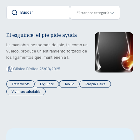
El esguince: el pie pide ayuda
La maniobra inesperada del pie, tal como un
vuelco, produce un estiramiento forzado de
los ligamentos que, mantienen a l...
Clínica Bíblica
·
25/08/2025
Tratamiento
Esguince
Tobillo
Terapia Fisica
Vivi mas saludable