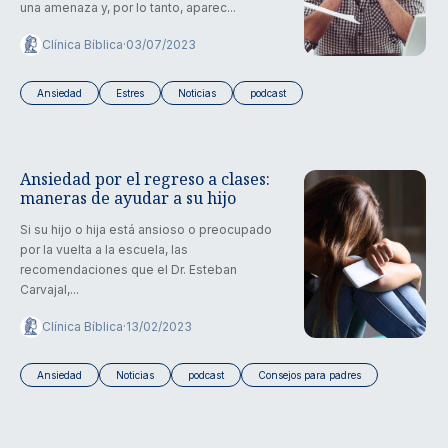
una amenaza y, por lo tanto, aparec...
Clínica Bíblica
·
03/07/2023
Ansiedad
Estres
Noticias
podcast
Ansiedad por el regreso a clases:
maneras de ayudar a su hijo
Si su hijo o hija está ansioso o preocupado
por la vuelta a la escuela, las
recomendaciones que el Dr. Esteban
Carvajal,...
Clínica Bíblica
·
13/02/2023
Ansiedad
Noticias
podcast
Consejos para padres