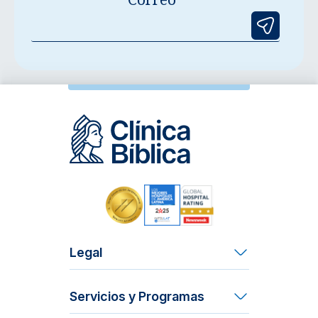
Legal
Términos y Condiciones
Servicios y Programas
Derechos y Deberes del Paciente