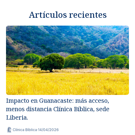
Artículos recientes
Impacto en Guanacaste: más acceso,
menos distancia Clínica Bíblica, sede
Un
Liberia.
ap
Clínica Bíblica
·
14/04/2026