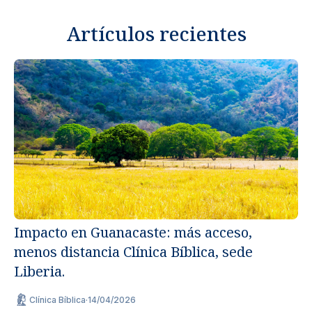
Artículos recientes
Impacto en Guanacaste: más acceso,
menos distancia Clínica Bíblica, sede
Un
Liberia.
ap
Clínica Bíblica
·
14/04/2026