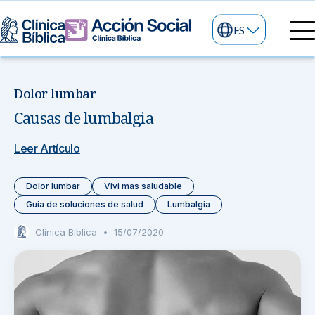
ES
Directorio Médico
Especialidades médicas
Dolor lumbar
Servicios
Causas de lumbalgia
Nuestras especialidades
Mi Vida
Servicios Generales
Información
Leer Artículo
Centros de Excelencia
Información para el Paciente
Servicios 24/7
Dolor lumbar
Vivi mas saludable
Guia de soluciones de salud
Lumbalgia
Sobre nosotros
Servicios Especializados
Clínica Bíblica
•
15/07/2020
Investigación, Innovación y Docencia
Otros Servicios
Sedes