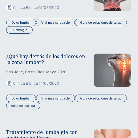
Clínica Bíblica
·
15/07/2020
Dolor lumbar
Vivi mas saludable
Guia de soluciones de salud
Lumbalgia
¿Qué hay detrás de los dolores en
la zona lumbar?
San José, Costa Rica. Mayo 2020.
Clínica Bíblica
·
14/05/2020
Dolor lumbar
Vivi mas saludable
Guia de soluciones de salud
dolor de espalda
Tratamiento de lumbalgia con
medicina biológica