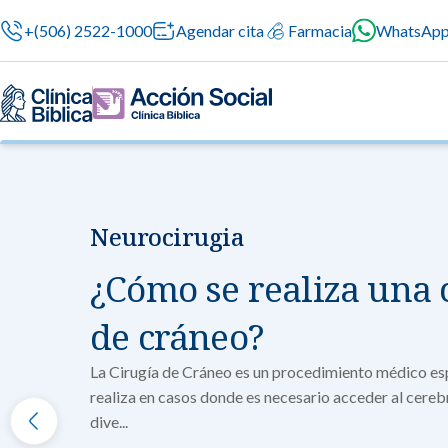
+(506) 2522-1000
Agendar cita
Farmacia
WhatsAp
Neurocirugia
Nuestras especialidades
Servicios Generales
Información para el Paciente
Servicios G
Nuestras es
¿Cómo se realiza una 
Servicios méd
Contamos con 
atención prof
especialidade
Centros de Excelencia
Servicios 24/7
Sobre nosotros
de cráneo?
en cada etapa 
Cirugía
Cardiologí
La Cirugía de Cráneo es un procedimiento médico es
Cirugías seguras
Cuidado integral 
realiza en casos donde es necesario acceder al cereb
Servicios Especializados
Investigación, Innovación y Docencia
Medicina 
dive...
Chequeos Médico
Ginecologí