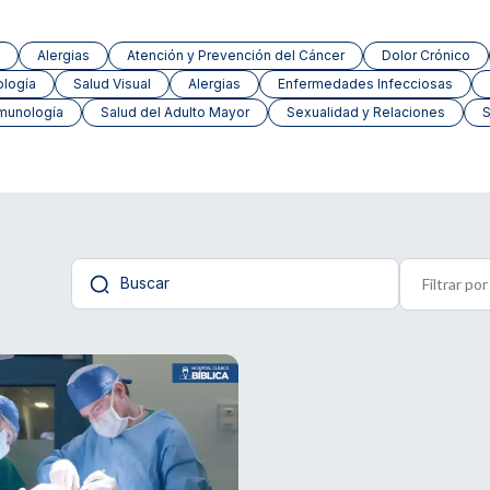
Alergias
Atención y Prevención del Cáncer
Dolor Crónico
ología
Salud Visual
Alergias
Enfermedades Infecciosas
munología
Salud del Adulto Mayor
Sexualidad y Relaciones