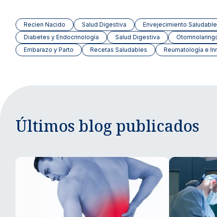
Recien Nacido
Salud Digestiva
Envejecimiento Saludable
Diabetes y Endocrinología
Salud Digestiva
Otorrinolaring
Embarazo y Parto
Recetas Saludables
Reumatología e In
Últimos blog publicados