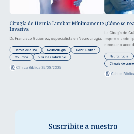
Cirugía de Hernia Lumbar Mínimamente
¿Cómo se rea
Invasiva
La Cirugía de C
Dr. Francisco Gutierrez, especialista en Neurocirugía.
especializado q
necesario acceder
Hernia de disco
Neurocirugia
Dolor lumbar
Neurocirugia
Columna
Vivi mas saludable
Cirugia de crane
Clínica Bíblica
·
25/08/2025
Clínica Bíblic
Suscribite a nuestro