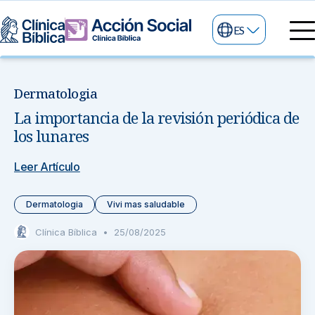
ES
Directorio Médico
Especialidades médicas
Dermatologia
Servicios
La importancia de la revisión periódica de
Nuestras especialidades
Mi Vida
los lunares
Servicios Generales
Información
Centros de Excelencia
Leer Artículo
Información para el Paciente
Servicios 24/7
Dermatologia
Vivi mas saludable
Sobre nosotros
Servicios Especializados
Clínica Bíblica
•
25/08/2025
Investigación, Innovación y Docencia
Otros Servicios
Sedes