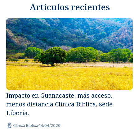
Artículos recientes
Impacto en Guanacaste: más acceso,
menos distancia Clínica Bíblica, sede
Un
Liberia.
ap
Clínica Bíblica
·
14/04/2026