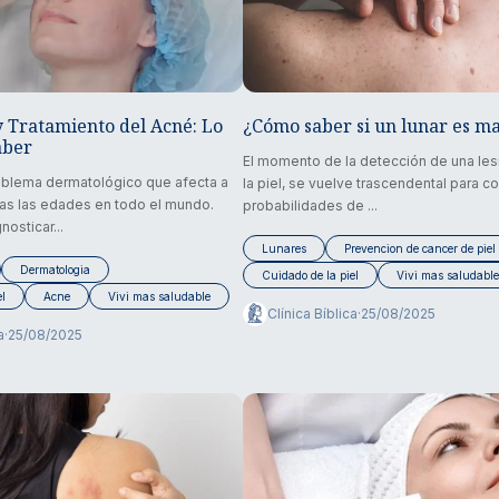
y Tratamiento del Acné: Lo
¿Cómo saber si un lunar es m
aber
El momento de la detección de una les
roblema dermatológico que afecta a
la piel, se vuelve trascendental para c
as las edades en todo el mundo.
probabilidades de ...
osticar...
Lunares
Prevencion de cancer de piel
Dermatologia
Cuidado de la piel
Vivi mas saludable
el
Acne
Vivi mas saludable
Clínica Bíblica
·
25/08/2025
a
·
25/08/2025