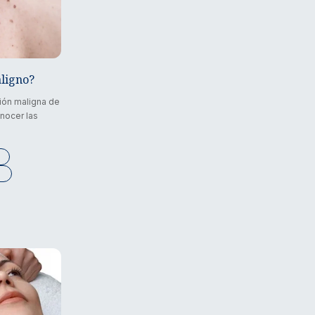
aligno?
ión maligna de
onocer las