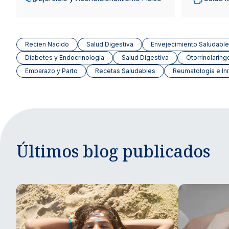
Recien Nacido
Salud Digestiva
Envejecimiento Saludable
Diabetes y Endocrinología
Salud Digestiva
Otorrinolaring
Embarazo y Parto
Recetas Saludables
Reumatología e In
Últimos blog publicados