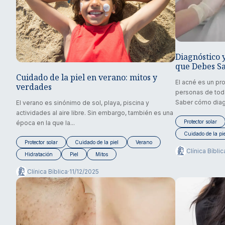
Diagnóstico 
que Debes S
Cuidado de la piel en verano: mitos y
El acné es un p
verdades
personas de tod
Saber cómo diagn
El verano es sinónimo de sol, playa, piscina y
actividades al aire libre. Sin embargo, también es una
Protector solar
época en la que la...
Cuidado de la pi
Protector solar
Cuidado de la piel
Verano
Clínica Bíblic
Hidratación
Piel
Mitos
Clínica Bíblica
·
11/12/2025