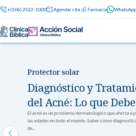
+(506) 2522-1000
Agendar cita
Farmacia
WhatsAp
Protector solar
Nuestras especialidades
Servicios Generales
Información para el Paciente
Servicios G
Nuestras es
Diagnóstico y Tratami
Servicios méd
Contamos con 
atención prof
especialidade
Centros de Excelencia
Servicios 24/7
Sobre nosotros
del Acné: Lo que Debe
en cada etapa 
Cirugía
Cardiologí
El acné es un problema dermatológico que afecta a 
Cirugías seguras
Cuidado integral 
las edades en todo el mundo. Saber cómo diagnosticar
Servicios Especializados
Investigación, Innovación y Docencia
Medicina 
de...
Chequeos Médico
Ginecologí