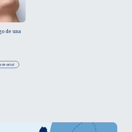
go de una
s de salud