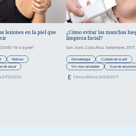
s lesiones en la piel que
¿Cómo evitar las manchas lue
cir
limpieza facial?
COVID-19 a la piel?
San José, Costa Rica. Setiembre, 2017.
el
Noticias
Dermatologia
Cuidado de la piel
es de salud
Vivi mas saludable
Guia de solucione
a
·
01/12/2020
Clínica Bíblica
·
20/09/2017