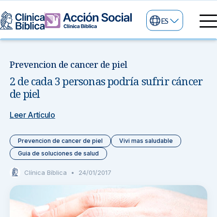
ES
Directorio Médico
Especialidades médicas
Prevencion de cancer de piel
Servicios
2 de cada 3 personas podría sufrir cáncer
Nuestras especialidades
Mi Vida
de piel
Servicios Generales
Información
Centros de Excelencia
Leer Artículo
Información para el Paciente
Servicios 24/7
Prevencion de cancer de piel
Vivi mas saludable
Sobre nosotros
Servicios Especializados
Guia de soluciones de salud
Clínica Bíblica
•
24/01/2017
Investigación, Innovación y Docencia
Otros Servicios
Sedes