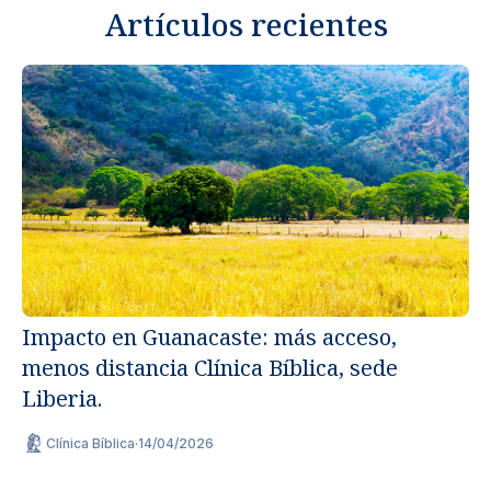
Artículos recientes
Impacto en Guanacaste: más acceso,
menos distancia Clínica Bíblica, sede
Un
Liberia.
ap
Clínica Bíblica
·
14/04/2026