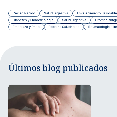
Recien Nacido
Salud Digestiva
Envejecimiento Saludable
Diabetes y Endocrinología
Salud Digestiva
Otorrinolaring
Embarazo y Parto
Recetas Saludables
Reumatología e In
Últimos blog publicados