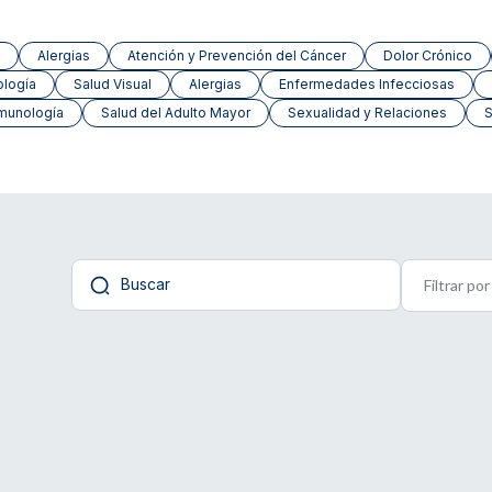
Alergias
Atención y Prevención del Cáncer
Dolor Crónico
ología
Salud Visual
Alergias
Enfermedades Infecciosas
munología
Salud del Adulto Mayor
Sexualidad y Relaciones