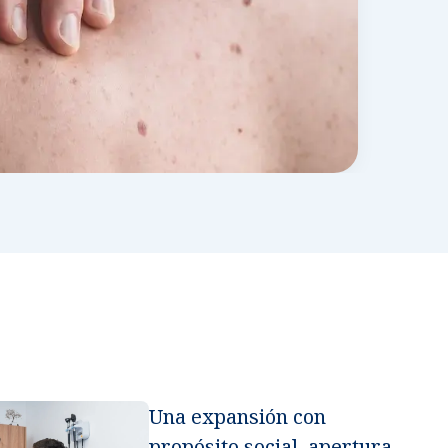
ria en manos de especialistas.
róstata y vías urinarias.
lidades
cialidades.
s
dicas con aseguradoras nacionales e internacionales.
ría de servicios
apoyo para garantizar tu satisfacción.
Una expansión con
propósito social, apertura