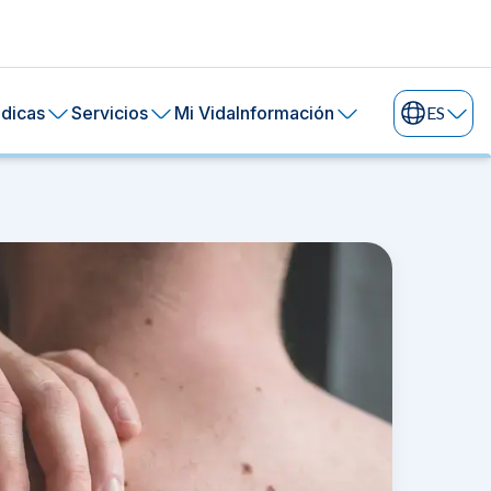
dicas
Servicios
Mi Vida
Información
ES
ral de tu piel.
ía
24 horas.