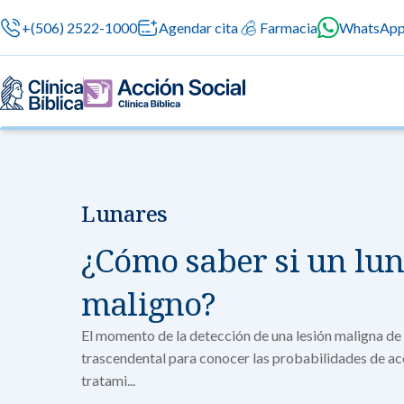
+(506) 2522-1000
Agendar cita
Farmacia
WhatsAp
Lunares
Nuestras especialidades
Servicios Generales
Información para el Paciente
Servicios G
Nuestras es
¿Cómo saber si un lun
Servicios méd
Contamos con 
atención prof
especialidade
Centros de Excelencia
Servicios 24/7
Sobre nosotros
maligno?
en cada etapa 
Cirugía
Cardiologí
El momento de la detección de una lesión maligna de l
Cirugías seguras
Cuidado integral 
trascendental para conocer las probabilidades de ac
Servicios Especializados
Investigación, Innovación y Docencia
Medicina 
tratami...
Chequeos Médico
Ginecologí