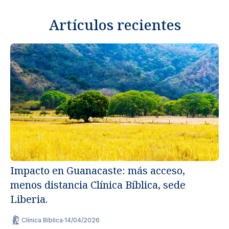
Artículos recientes
Impacto en Guanacaste: más acceso,
menos distancia Clínica Bíblica, sede
Un
Liberia.
ap
Clínica Bíblica
·
14/04/2026