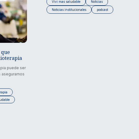
Vivi mas saludable
Noticias
Noticias institucionales
podcast
s que
ioterapia
apia puede ser
s asegurarnos
rapia
ludable