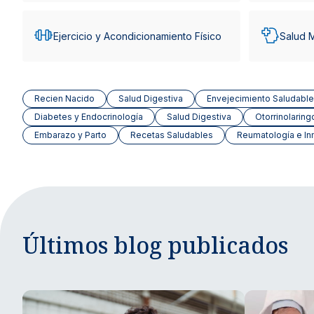
Ejercicio y Acondicionamiento Físico
Salud 
Recien Nacido
Salud Digestiva
Envejecimiento Saludable
Diabetes y Endocrinología
Salud Digestiva
Otorrinolaring
Embarazo y Parto
Recetas Saludables
Reumatología e In
Últimos blog publicados