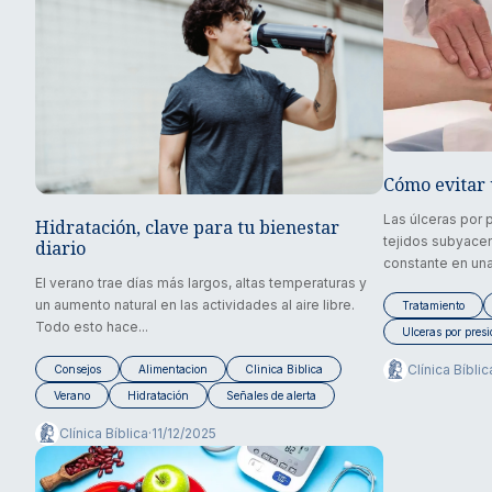
Cómo evitar 
Las úlceras por p
Hidratación, clave para tu bienestar
tejidos subyacen
diario
constante en una
El verano trae días más largos, altas temperaturas y
un aumento natural en las actividades al aire libre.
Tratamiento
Todo esto hace...
Ulceras por pres
Clínica Bíblic
Consejos
Alimentacion
Clinica Biblica
Verano
Hidratación
Señales de alerta
Clínica Bíblica
·
11/12/2025