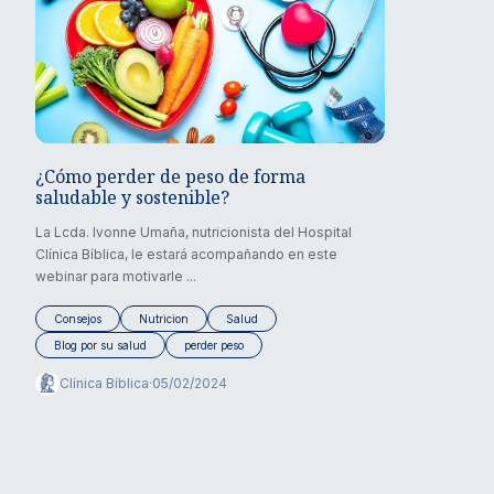
¿Cómo perder de peso de forma
saludable y sostenible?
La Lcda. Ivonne Umaña, nutricionista del Hospital
Clínica Bíblica, le estará acompañando en este
webinar para motivarle ...
Consejos
Nutricion
Salud
Blog por su salud
perder peso
Clínica Bíblica
·
05/02/2024