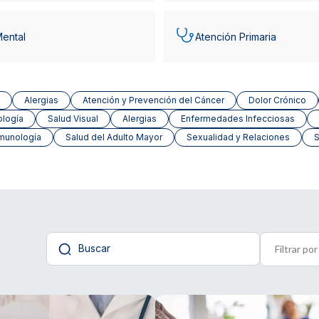
Mental
Atención Primaria
Alergias
Atención y Prevención del Cáncer
Dolor Crónico
ología
Salud Visual
Alergias
Enfermedades Infecciosas
munología
Salud del Adulto Mayor
Sexualidad y Relaciones