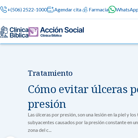
+(506) 2522-1000
Agendar cita
Farmacia
WhatsAp
Tratamiento
Nuestras especialidades
Servicios Generales
Información para el Paciente
Servicios G
Nuestras es
Cómo evitar úlceras p
Servicios méd
Contamos con 
atención prof
especialidade
Centros de Excelencia
Servicios 24/7
Sobre nosotros
presión
en cada etapa 
Cirugía
Cardiologí
Las úlceras por presión, son una lesión en la piel y los
Cirugías seguras
Cuidado integral 
subyacentes causados por la presión constante en u
Servicios Especializados
Investigación, Innovación y Docencia
Medicina 
zona del c...
Chequeos Médico
Ginecologí