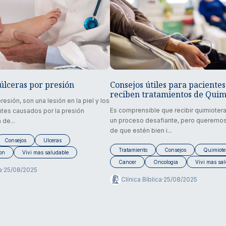
úlceras por presión
Consejos útiles para paciente
reciben tratamientos de Quim
resión, son una lesión en la piel y los
Es comprensible que recibir quimioter
tes causados por la presión
un proceso desafiante, pero queremo
 de...
de que estén bien i...
Consejos
Ulceras
Tratamiento
Consejos
Quimiote
ion
Vivi mas saludable
Cancer
Oncologia
Vivi mas sa
a
·
25/08/2025
Clínica Bíblica
·
25/08/2025