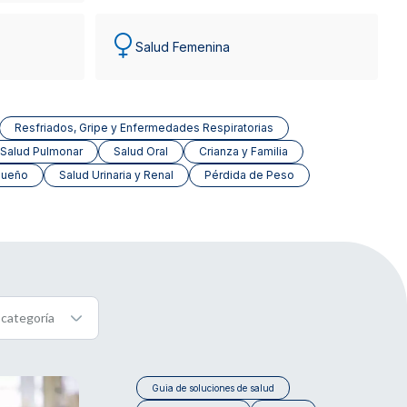
Salud Femenina
Resfriados, Gripe y Enfermedades Respiratorias
Salud Pulmonar
Salud Oral
Crianza y Familia
Sueño
Salud Urinaria y Renal
Pérdida de Peso
Guia de soluciones de salud