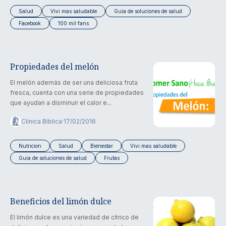
Salud
Vivi mas saludable
Guia de soluciones de salud
Facebook
100 mil fans
Propiedades del melón
El melón además de ser una deliciosa fruta
fresca, cuenta con una serie de propiedades
que ayudan a disminuir el calor e...
Clínica Bíblica
·
17/02/2016
Nutricion
Salud
Bienestar
Vivi mas saludable
Guia de soluciones de salud
Frutas
Beneficios del limón dulce
El limón dulce es una variedad de cítrico de