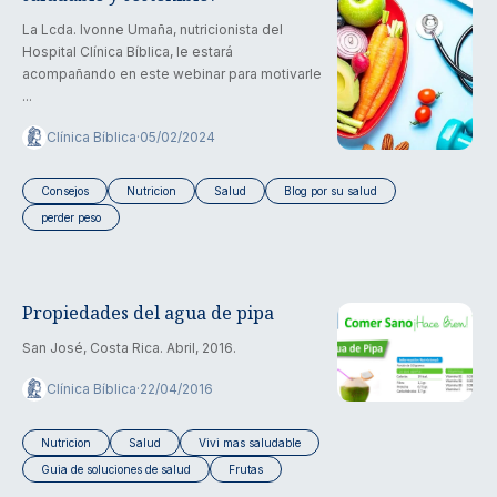
La Lcda. Ivonne Umaña, nutricionista del
Hospital Clínica Bíblica, le estará
acompañando en este webinar para motivarle
...
Clínica Bíblica
·
05/02/2024
Consejos
Nutricion
Salud
Blog por su salud
perder peso
Propiedades del agua de pipa
San José, Costa Rica. Abril, 2016.
Clínica Bíblica
·
22/04/2016
Nutricion
Salud
Vivi mas saludable
Guia de soluciones de salud
Frutas