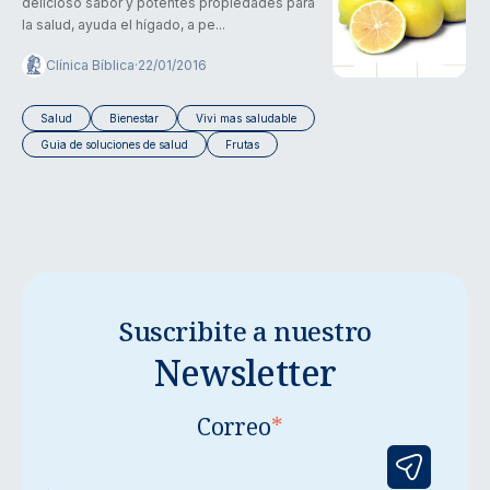
delicioso sabor y potentes propiedades para
la salud, ayuda el hígado, a pe...
Clínica Bíblica
·
22/01/2016
Salud
Bienestar
Vivi mas saludable
Guia de soluciones de salud
Frutas
Suscribite a nuestro
Newsletter
Correo
*