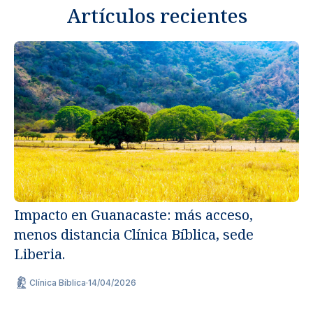
Artículos recientes
Impacto en Guanacaste: más acceso,
menos distancia Clínica Bíblica, sede
Un
Liberia.
ap
Clínica Bíblica
·
14/04/2026