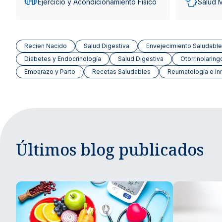
Ejercicio y Acondicionamiento Físico
Salud 
Recien Nacido
Salud Digestiva
Envejecimiento Saludable
Diabetes y Endocrinología
Salud Digestiva
Otorrinolaring
Embarazo y Parto
Recetas Saludables
Reumatología e In
Últimos blog publicados