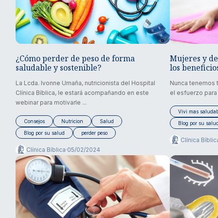
¿Cómo perder de peso de forma
Mujeres y de
saludable y sostenible?
los beneficio
La Lcda. Ivonne Umaña, nutricionista del Hospital
Nunca tenemos t
Clínica Bíblica, le estará acompañando en este
el esfuerzo para
webinar para motivarle ...
Vivi mas saludab
Consejos
Nutricion
Salud
Blog por su salu
Blog por su salud
perder peso
Clínica Bíblic
Clínica Bíblica
·
05/02/2024