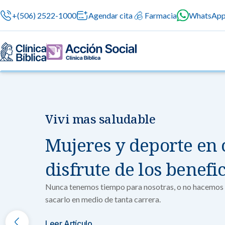
+(506) 2522-1000
Agendar cita
Farmacia
WhatsAp
Vivi mas saludable
Nuestras especialidades
Servicios Generales
Información para el Paciente
Servicios G
Nuestras es
Mujeres y deporte en 
Servicios méd
Contamos con 
atención prof
especialidade
Centros de Excelencia
Servicios 24/7
Sobre nosotros
disfrute de los benefi
en cada etapa 
Cirugía
Cardiologí
Nunca tenemos tiempo para nosotras, o no hacemos 
Cirugías seguras
Cuidado integral 
sacarlo en medio de tanta carrera.
Servicios Especializados
Investigación, Innovación y Docencia
Medicina 
Chequeos Médico
Ginecologí
Leer Artículo