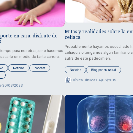
Mitos y realidades sobre la 
porte en casa: disfrute de
celiaca
s
Probablemente hayamos escuchado hab
iempo para nosotras, o no hacemos
celiaquía o tengamos algún familiar o
 sacarlo en medio de tanta carrera.
sufra de este padecimien...
le
Noticias
podcast
Noticias
Blog por su salud
d
Clínica Bíblica
·
04/06/2019
a
·
30/03/2023