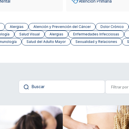
Mental
Atención Primaria
Alergias
Atención y Prevención del Cáncer
Dolor Crónico
ología
Salud Visual
Alergias
Enfermedades Infecciosas
munología
Salud del Adulto Mayor
Sexualidad y Relaciones