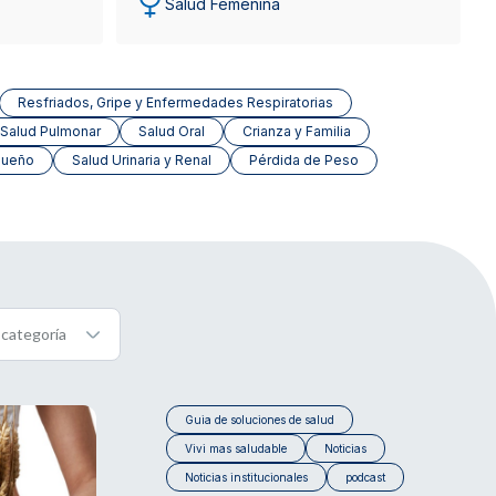
Salud Femenina
Resfriados, Gripe y Enfermedades Respiratorias
Salud Pulmonar
Salud Oral
Crianza y Familia
Sueño
Salud Urinaria y Renal
Pérdida de Peso
Guia de soluciones de salud
Vivi mas saludable
Noticias
Noticias institucionales
podcast