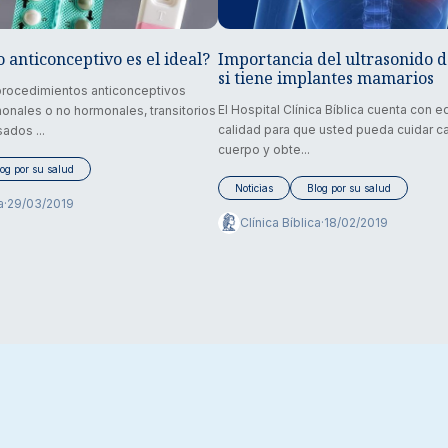
 anticonceptivo es el ideal?
Importancia del ultrasonido 
si tiene implantes mamarios
rocedimientos anticonceptivos
El Hospital Clínica Bíblica cuenta con e
nales o no hormonales, transitorios
calidad para que usted pueda cuidar c
sados ...
cuerpo y obte...
og por su salud
Noticias
Blog por su salud
a
·
29/03/2019
Clínica Bíblica
·
18/02/2019